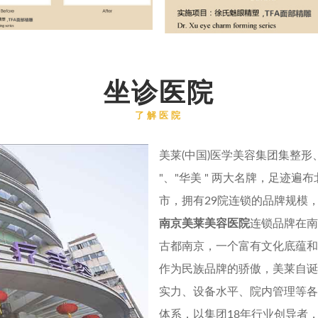
1
坐诊医院
了解医院
Project 3
美莱(中国)医学美容集团集整
"、"华美 " 两大名牌，足迹
市，拥有29院连锁的品牌规模
南京美莱美容医院
连锁品牌在南
古都南京，一个富有文化底蕴和
作为民族品牌的骄傲，美莱自诞
实力、设备水平、院内管理等各
体系，以集团18年行业创导者，