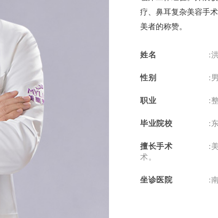
疗、鼻耳复杂美容手术
美者的称赞。
​姓名
:
性别
:
职业
:
毕业院校
:
擅长手术
:
术。
坐诊医院
: